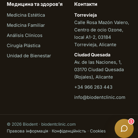
Медицина та здоровʼя
Контакти
Medicina Estética
Torrevieja
Calle Rosa Mazón Valero,
Medicina Familiar
Centro de ocio Ozone,
Análisis Clínicos
local A1-2, 03184
Torrevieja, Alicante
Cirugía Plástica
Ciudad Quesada
Unidad de Bienestar
Av. de las Naciones, 1,
03170 Ciudad Quesada
(Rojales), Alicante
+34 966 263 443
Biodent
info@biodentclinic.com
Онлайн
1
© 2026 Biodent · biodentclinic.com
Правова інформація
·
Конфіденційність
·
Cookies