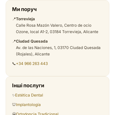
Ми поруч
📍
Torrevieja
Calle Rosa Mazón Valero, Centro de ocio
Ozone, local A1-2, 03184 Torrevieja, Alicante
📍
Ciudad Quesada
Av. de las Naciones, 1, 03170 Ciudad Quesada
(Rojales), Alicante
📞
+34 966 263 443
Інші послуги
✨
Estética Dental
🦷
Implantología
😬
Ortodoncia Tradicional