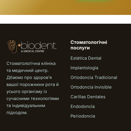
Стоматологічні
послуги
Estética Dental
Стоматологічна клініка
Implantología
та медичний центр.
Дбаємо про здоровʼя
Ortodoncia Tradicional
вашої порожнини рота й
Ortodoncia Invisible
усього організму із
Carillas Dentales
сучасними технологіями
та індивідуальним
Endodoncia
підходом.
Periodoncia