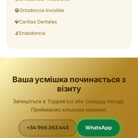
😁
Ortodoncia Invisible
💎
Carillas Dentales
🔬
Endodoncia
Ваша усмішка починається з
візиту
Запишіться в Торревʼєсі або Сьюдад-Кесаді.
Приймаємо кількома мовами.
+34 966 263 443
WhatsApp