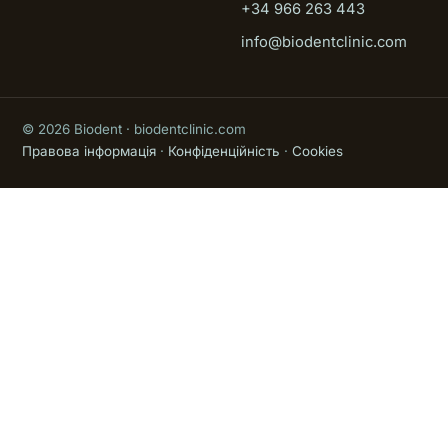
+34 966 263 443
info@biodentclinic.com
© 2026 Biodent · biodentclinic.com
Правова інформація
·
Конфіденційність
·
Cookies