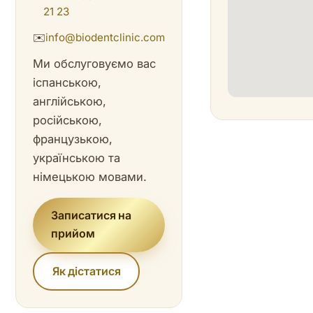
21 23
✉️
info@biodentclinic.com
Ми обслуговуємо вас
іспанською,
англійською,
російською,
французькою,
українською та
німецькою мовами.
Записатися на
прийом
Як дістатися