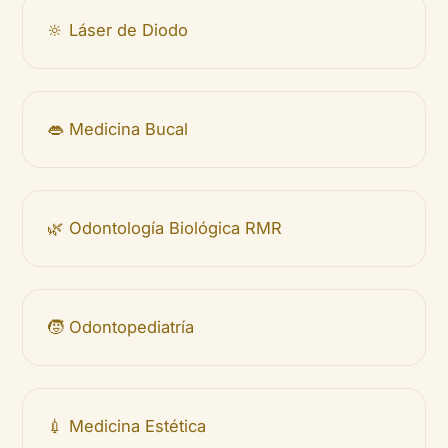
🔆 Láser de Diodo
👄 Medicina Bucal
🌿 Odontología Biológica RMR
🧒 Odontopediatría
💉 Medicina Estética