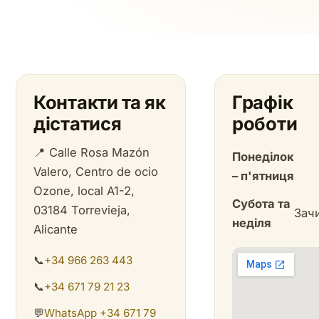
Контакти та як
Графік
дістатися
роботи
📍 Calle Rosa Mazón
Понеділок
Valero, Centro de ocio
– п'ятниця
Ozone, local A1-2,
Субота та
03184 Torrevieja,
Зач
неділя
Alicante
📞
+34 966 263 443
📞
+34 671 79 21 23
💬
WhatsApp +34 671 79