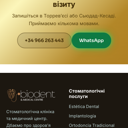
візиту
Запишіться в Торревʼєсі або Сьюдад-Кесаді.
Приймаємо кількома мовами.
+34 966 263 443
WhatsApp
Стоматологічні
послуги
Estética Dental
Стоматологічна клініка
Implantología
та медичний центр.
Дбаємо про здоровʼя
Ortodoncia Tradicional