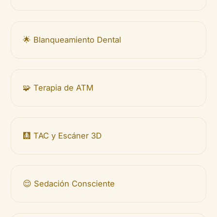
🌟 Blanqueamiento Dental
🧩 Terapia de ATM
🩻 TAC y Escáner 3D
😌 Sedación Consciente