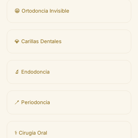
😁 Ortodoncia Invisible
💎 Carillas Dentales
🔬 Endodoncia
🪥 Periodoncia
⚕️ Cirugía Oral