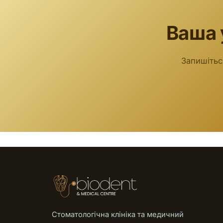
Ваша 
Запишітьс
Стоматологічна клініка та медичний