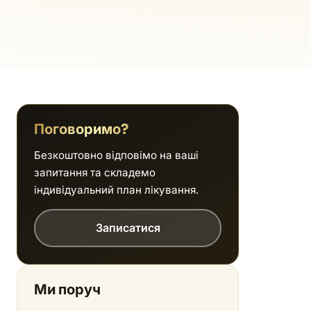
Поговоримо?
Безкоштовно відповімо на ваші
запитання та складемо
індивідуальний план лікування.
Записатися
Ми поруч