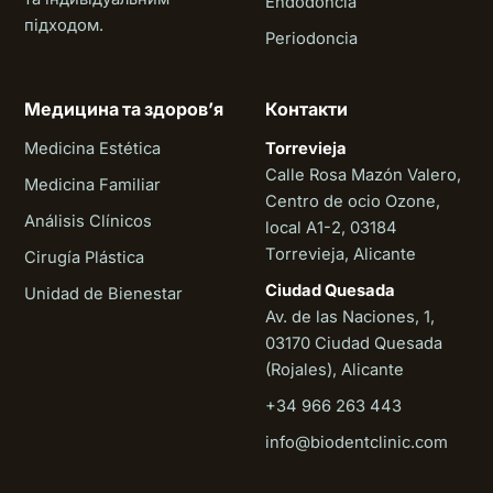
Endodoncia
підходом.
Periodoncia
Медицина та здоровʼя
Контакти
Medicina Estética
Torrevieja
Calle Rosa Mazón Valero,
Medicina Familiar
Centro de ocio Ozone,
Análisis Clínicos
local A1-2, 03184
Torrevieja, Alicante
Cirugía Plástica
Ciudad Quesada
Unidad de Bienestar
Av. de las Naciones, 1,
03170 Ciudad Quesada
(Rojales), Alicante
+34 966 263 443
Biodent
info@biodentclinic.com
Онлайн