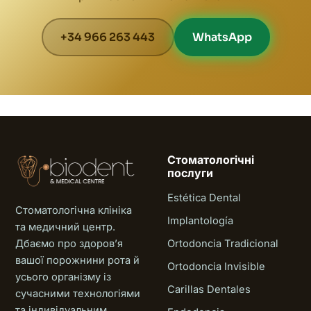
+34 966 263 443
WhatsApp
Стоматологічні
послуги
Estética Dental
Стоматологічна клініка
Implantología
та медичний центр.
Дбаємо про здоровʼя
Ortodoncia Tradicional
вашої порожнини рота й
Ortodoncia Invisible
усього організму із
Carillas Dentales
сучасними технологіями
та індивідуальним