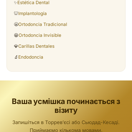
✨
Estética Dental
🦷
Implantología
😬
Ortodoncia Tradicional
😁
Ortodoncia Invisible
💎
Carillas Dentales
🔬
Endodoncia
Ваша усмішка починається з
візиту
Запишіться в Торревʼєсі або Сьюдад-Кесаді.
Приймаємо кількома мовами.