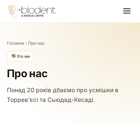
Головна
› Про нас
👋 Хто ми
Про нас
Понад 20 років дбаємо про усмішки в
Торревʼєсі та Сьюдад-Кесаді.