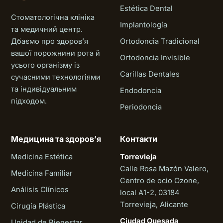
Estética Dental
Стоматологічна клініка
Implantología
та медичний центр.
Дбаємо про здоровʼя
Ortodoncia Tradicional
вашої порожнини рота й
Ortodoncia Invisible
усього організму із
Carillas Dentales
сучасними технологіями
та індивідуальним
Endodoncia
підходом.
Periodoncia
Медицина та здоровʼя
Контакти
Medicina Estética
Torrevieja
Calle Rosa Mazón Valero,
Medicina Familiar
Centro de ocio Ozone,
Análisis Clínicos
local A1-2, 03184
Torrevieja, Alicante
Cirugía Plástica
Ciudad Quesada
Unidad de Bienestar