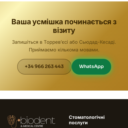
Ваша усмішка починається з
візиту
Запишіться в Торревʼєсі або Сьюдад-Кесаді.
Приймаємо кількома мовами.
+34 966 263 443
WhatsApp
Стоматологічні
послуги