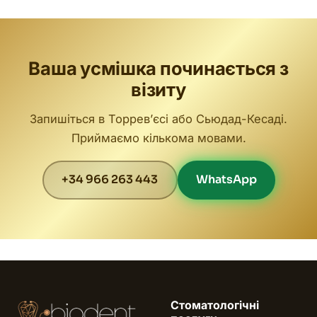
Ваша усмішка починається з
візиту
Запишіться в Торревʼєсі або Сьюдад-Кесаді.
Приймаємо кількома мовами.
+34 966 263 443
WhatsApp
Стоматологічні