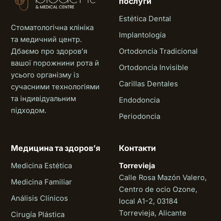
послуги
Estética Dental
Стоматологічна клініка
Implantología
та медичний центр.
Дбаємо про здоровʼя
Ortodoncia Tradicional
вашої порожнини рота й
Ortodoncia Invisible
усього організму із
Carillas Dentales
сучасними технологіями
та індивідуальним
Endodoncia
підходом.
Periodoncia
Медицина та здоровʼя
Контакти
Medicina Estética
Torrevieja
Calle Rosa Mazón Valero,
Medicina Familiar
Centro de ocio Ozone,
Análisis Clínicos
local A1-2, 03184
Torrevieja, Alicante
Cirugía Plástica