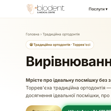
Послуги ▾
Головна
›
Традиційна ортодонтія
😬 Традиційна ортодонтія · Торревʼєсі
Вирівнювання
Мрієте про ідеальну посмішку без 
Торрев'єха традиційна ортодонтія —
досягнення ідеальної посмішки, про 