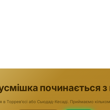
усмішка починається з 
я в Торревʼєсі або Сьюдад-Кесаді. Приймаємо кілько