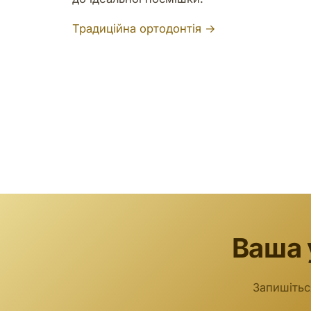
Традиційна ортодонтія →
Ваша 
Запишітьс