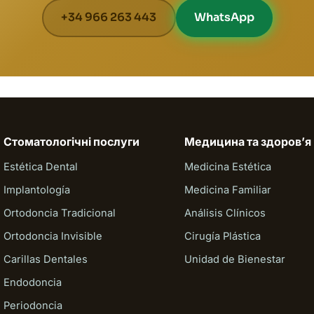
+34 966 263 443
WhatsApp
Стоматологічні послуги
Медицина та здоровʼя
Estética Dental
Medicina Estética
Implantología
Medicina Familiar
Ortodoncia Tradicional
Análisis Clínicos
Ortodoncia Invisible
Cirugía Plástica
Carillas Dentales
Unidad de Bienestar
Endodoncia
Periodoncia