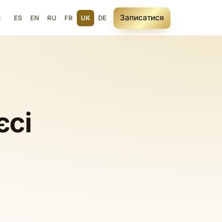
Записатися
и
ES
EN
RU
FR
UK
DE
єсі