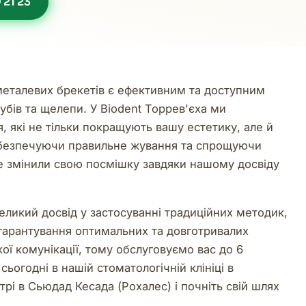
 21 23
металевих брекетів є ефективним та доступним
бів та щелепи. У Biodent Торрев'єха ми
, які не тільки покращують вашу естетику, але й
забезпечуючи правильне жування та спрощуючи
 вже змінили свою посмішку завдяки нашому досвіду
еликий досвід у застосуванні традиційних методик,
 гарантування оптимальних та довготривалих
кої комунікації, тому обслуговуємо вас до 6
ьогодні в нашій стоматологічній клініці в
і в Сьюдад Кесада (Рохалес) і почніть свій шлях