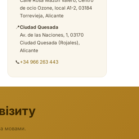
Calle Rosa Mazón Valero, Centro
de ocio Ozone, local A1-2, 03184
Torrevieja, Alicante
📍
Ciudad Quesada
Av. de las Naciones, 1, 03170
Ciudad Quesada (Rojales),
Alicante
📞
+34 966 263 443
візиту
ма мовами.
Biodent