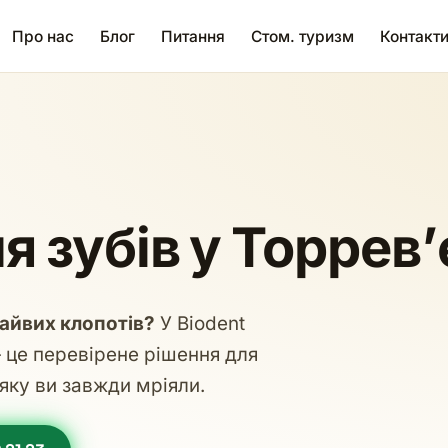
Про нас
Блог
Питання
Стом. туризм
Контакт
 зубів у Торревʼ
зайвих клопотів?
У Biodent
 це перевірене рішення для
яку ви завжди мріяли.