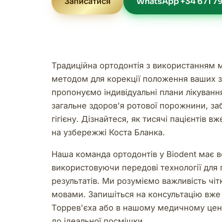
Записатися
WhatsApp +34 671 79
Традиційна ортодонтія з використанням 
методом для корекції положення ваших зу
пропонуємо індивідуальні плани лікування
загальне здоров'я ротової порожнини, 
гігієну. Дізнайтеся, як тисячі пацієнтів
на узбережжі Коста Бланка.
Наша команда ортодонтів у Biodent має в
використовуючи передові технології для
результатів. Ми розуміємо важливість чіт
мовами. Запишіться на консультацію вже с
Торрев'єха або в нашому медичному центр
до ідеальної посмішки.