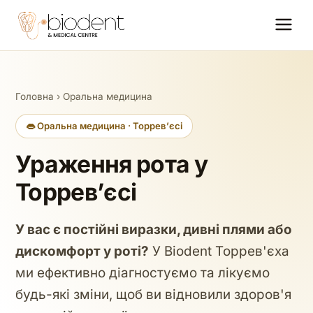
Головна
›
Оральна медицина
👄 Оральна медицина · Торревʼєсі
Ураження рота у
Торревʼєсі
У вас є постійні виразки, дивні плями або
дискомфорт у роті?
У Biodent Торрев'єха
ми ефективно діагностуємо та лікуємо
будь-які зміни, щоб ви відновили здоров'я