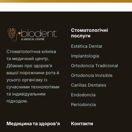
Стоматологічні
послуги
Estética Dental
Стоматологічна клініка
Implantología
та медичний центр.
Дбаємо про здоровʼя
Ortodoncia Tradicional
вашої порожнини рота й
Ortodoncia Invisible
усього організму із
Carillas Dentales
сучасними технологіями
та індивідуальним
Endodoncia
підходом.
Periodoncia
Медицина та здоровʼя
Контакти