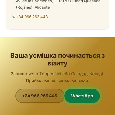
Av. de las Naciones, 1, 03170 Ciudad Quesada
(Rojales), Alicante
📞
+34 966 263 443
Ваша усмішка починається з
візиту
Запишіться в Торревʼєсі або Сьюдад-Кесаді.
Приймаємо кількома мовами.
+34 966 263 443
WhatsApp