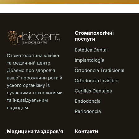
Стоматологічні
послуги
Estética Dental
Стоматологічна клініка
Implantología
та медичний центр.
Дбаємо про здоровʼя
Ortodoncia Tradicional
вашої порожнини рота й
Ortodoncia Invisible
усього організму із
Carillas Dentales
сучасними технологіями
та індивідуальним
Endodoncia
підходом.
Periodoncia
Медицина та здоровʼя
Контакти