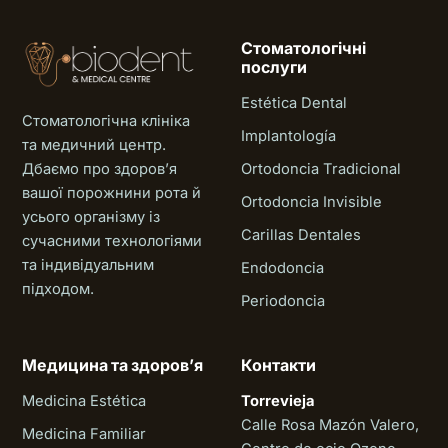
Стоматологічні
послуги
Estética Dental
Стоматологічна клініка
Implantología
та медичний центр.
Дбаємо про здоровʼя
Ortodoncia Tradicional
вашої порожнини рота й
Ortodoncia Invisible
усього організму із
Carillas Dentales
сучасними технологіями
та індивідуальним
Endodoncia
підходом.
Periodoncia
Медицина та здоровʼя
Контакти
Medicina Estética
Torrevieja
Calle Rosa Mazón Valero,
Medicina Familiar