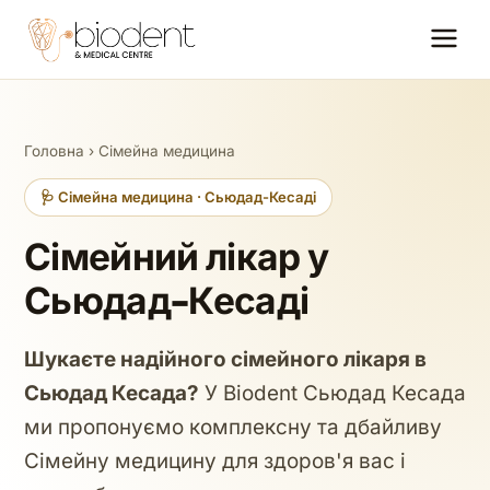
Головна
›
Сімейна медицина
🩺 Сімейна медицина · Сьюдад-Кесаді
Сімейний лікар у
Сьюдад-Кесаді
Шукаєте надійного сімейного лікаря в
Сьюдад Кесада?
У Biodent Сьюдад Кесада
ми пропонуємо комплексну та дбайливу
Сімейну медицину для здоров'я вас і