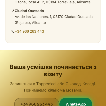
Ozone, local A1-2, 03184 Torrevieja, Alicante
📍
Ciudad Quesada
Av. de las Naciones, 1, 03170 Ciudad Quesada
(Rojales), Alicante
📞
+34 966 263 443
Ваша усмішка починається з
візиту
Запишіться в Торревʼєсі або Сьюдад-Кесаді.
Приймаємо кількома мовами.
+34 966 263 443
WhatsApp