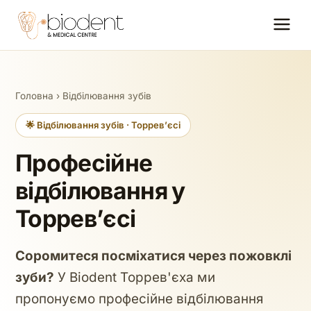
Головна
›
Відбілювання зубів
🌟 Відбілювання зубів · Торревʼєсі
Професійне
відбілювання у
Торревʼєсі
Соромитеся посміхатися через пожовклі
зуби?
У Biodent Торрев'єха ми
пропонуємо професійне відбілювання