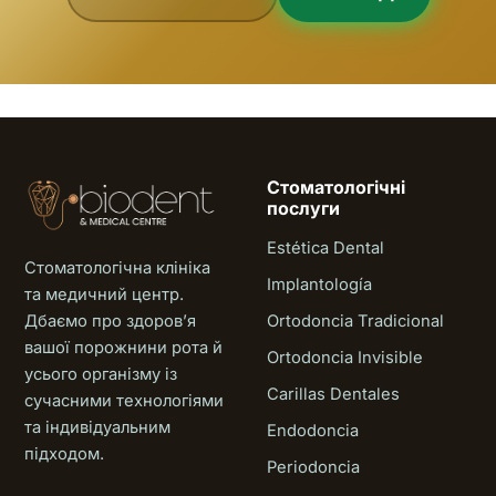
Стоматологічні
послуги
Estética Dental
Стоматологічна клініка
Implantología
та медичний центр.
Дбаємо про здоровʼя
Ortodoncia Tradicional
вашої порожнини рота й
Ortodoncia Invisible
усього організму із
Carillas Dentales
сучасними технологіями
та індивідуальним
Endodoncia
підходом.
Periodoncia