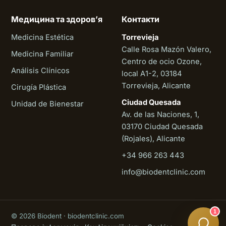
Медицина та здоровʼя
Контакти
Medicina Estética
Torrevieja
Calle Rosa Mazón Valero,
Medicina Familiar
Centro de ocio Ozone,
Análisis Clínicos
local A1-2, 03184
Torrevieja, Alicante
Cirugía Plástica
Ciudad Quesada
Unidad de Bienestar
Av. de las Naciones, 1,
03170 Ciudad Quesada
(Rojales), Alicante
+34 966 263 443
Biodent
info@biodentclinic.com
Онлайн
1
© 2026 Biodent · biodentclinic.com