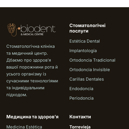
Стоматологічні
послуги
Estética Dental
Стоматологічна клініка
Implantología
та медичний центр.
Дбаємо про здоровʼя
Ortodoncia Tradicional
вашої порожнини рота й
Ortodoncia Invisible
усього організму із
Carillas Dentales
сучасними технологіями
та індивідуальним
Endodoncia
підходом.
Periodoncia
Медицина та здоровʼя
Контакти
Medicina Estética
Torrevieja