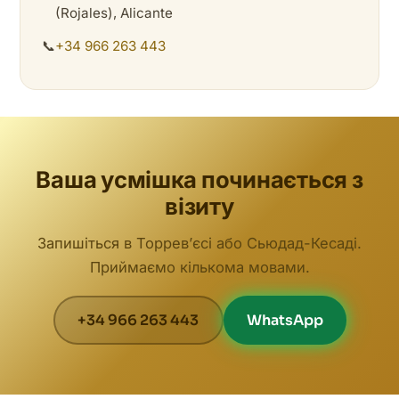
(Rojales), Alicante
📞
+34 966 263 443
Ваша усмішка починається з
візиту
Запишіться в Торревʼєсі або Сьюдад-Кесаді.
Приймаємо кількома мовами.
+34 966 263 443
WhatsApp