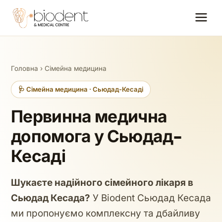
Головна
›
Сімейна медицина
🩺 Сімейна медицина · Сьюдад-Кесаді
Первинна медична
допомога у Сьюдад-
Кесаді
Шукаєте надійного сімейного лікаря в
Сьюдад Кесада?
У Biodent Сьюдад Кесада
ми пропонуємо комплексну та дбайливу