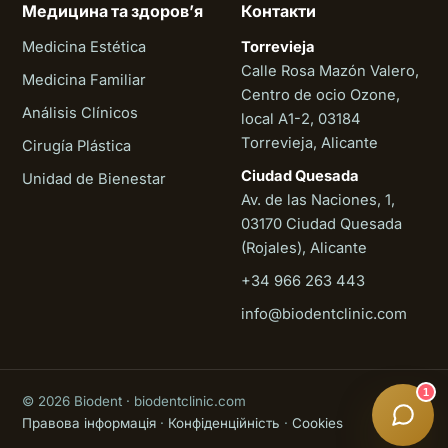
Медицина та здоровʼя
Контакти
Medicina Estética
Torrevieja
Calle Rosa Mazón Valero,
Medicina Familiar
Centro de ocio Ozone,
Análisis Clínicos
local A1-2, 03184
Torrevieja, Alicante
Cirugía Plástica
Ciudad Quesada
Unidad de Bienestar
Av. de las Naciones, 1,
03170 Ciudad Quesada
(Rojales), Alicante
+34 966 263 443
Biodent
info@biodentclinic.com
Онлайн
1
© 2026 Biodent · biodentclinic.com
Правова інформація
·
Конфіденційність
·
Cookies