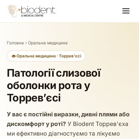
Головна
›
Оральна медицина
👄 Оральна медицина · Торревʼєсі
Патології слизової
оболонки рота у
Торревʼєсі
У вас є постійні виразки, дивні плями або
дискомфорт у роті?
У Biodent Торрев'єха
ми ефективно діагностуємо та лікуємо