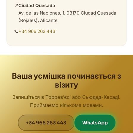
📍
Ciudad Quesada
Av. de las Naciones, 1, 03170 Ciudad Quesada
(Rojales), Alicante
📞
+34 966 263 443
Ваша усмішка починається з
візиту
Запишіться в Торревʼєсі або Сьюдад-Кесаді.
Приймаємо кількома мовами.
+34 966 263 443
WhatsApp