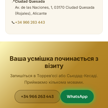
📍
Ciudad Quesada
Av. de las Naciones, 1, 03170 Ciudad Quesada
(Rojales), Alicante
📞
+34 966 263 443
Ваша усмішка починається з
візиту
Запишіться в Торревʼєсі або Сьюдад-Кесаді.
Приймаємо кількома мовами.
+34 966 263 443
WhatsApp