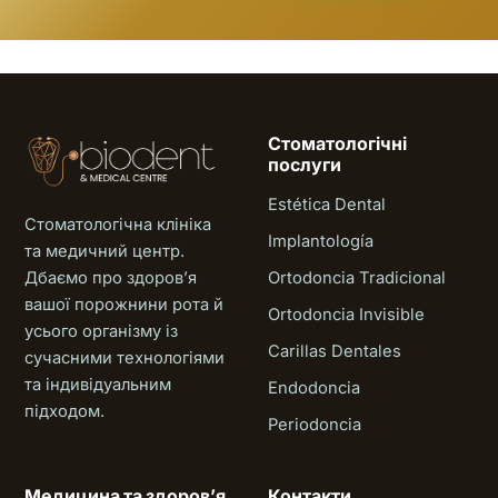
Стоматологічні
послуги
Estética Dental
Стоматологічна клініка
Implantología
та медичний центр.
Дбаємо про здоровʼя
Ortodoncia Tradicional
вашої порожнини рота й
Ortodoncia Invisible
усього організму із
Carillas Dentales
сучасними технологіями
та індивідуальним
Endodoncia
підходом.
Periodoncia
Медицина та здоровʼя
Контакти