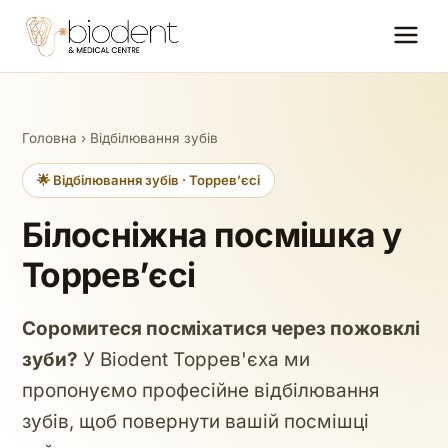
Головна
›
Відбілювання зубів
🌟 Відбілювання зубів · Торревʼєсі
Білосніжна посмішка у
Торревʼєсі
Соромитеся посміхатися через пожовклі
зуби?
У Biodent Торрев'єха ми
пропонуємо професійне відбілювання
зубів, щоб повернути вашій посмішці