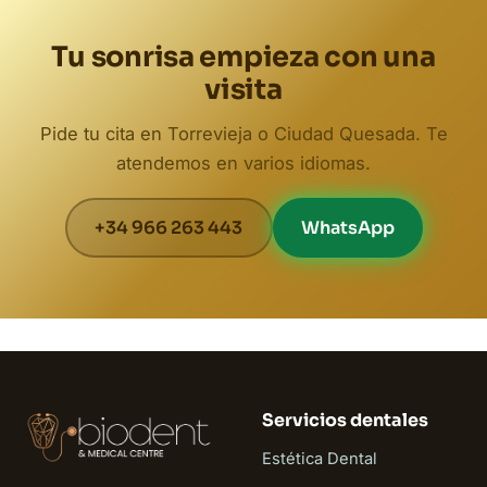
Tu sonrisa empieza con una
visita
Pide tu cita en Torrevieja o Ciudad Quesada. Te
atendemos en varios idiomas.
+34 966 263 443
WhatsApp
Servicios dentales
Estética Dental