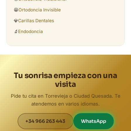
😁
Ortodoncia Invisible
💎
Carillas Dentales
🔬
Endodoncia
Tu sonrisa empieza con una
visita
Pide tu cita en Torrevieja o Ciudad Quesada. Te
atendemos en varios idiomas.
+34 966 263 443
WhatsApp