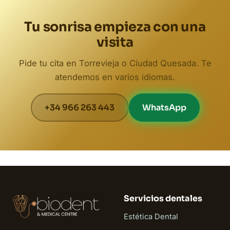
Tu sonrisa empieza con una
visita
Pide tu cita en Torrevieja o Ciudad Quesada. Te
atendemos en varios idiomas.
+34 966 263 443
WhatsApp
Servicios dentales
Estética Dental