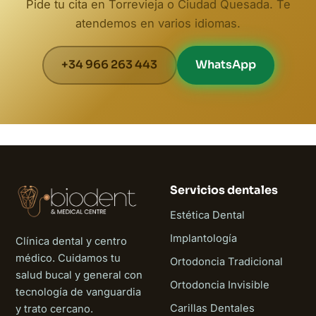
Pide tu cita en Torrevieja o Ciudad Quesada. Te
atendemos en varios idiomas.
+34 966 263 443
WhatsApp
Servicios dentales
Estética Dental
Implantología
Clínica dental y centro
médico. Cuidamos tu
Ortodoncia Tradicional
salud bucal y general con
Ortodoncia Invisible
tecnología de vanguardia
Carillas Dentales
y trato cercano.