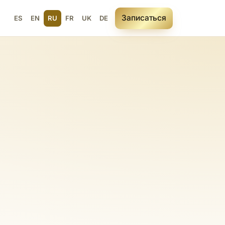
Записаться
ы
ES
EN
RU
FR
UK
DE