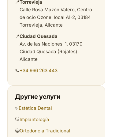
📍
Torrevieja
Calle Rosa Mazón Valero, Centro
de ocio Ozone, local A1-2, 03184
Torrevieja, Alicante
📍
Ciudad Quesada
Av. de las Naciones, 1, 03170
Ciudad Quesada (Rojales),
Alicante
📞
+34 966 263 443
Другие услуги
✨
Estética Dental
🦷
Implantología
😬
Ortodoncia Tradicional