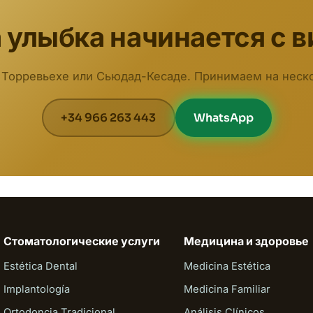
 улыбка начинается с в
 Торревьехе или Сьюдад-Кесаде. Принимаем на неско
+34 966 263 443
WhatsApp
Стоматологические услуги
Медицина и здоровье
Estética Dental
Medicina Estética
Implantología
Medicina Familiar
Ortodoncia Tradicional
Análisis Clínicos