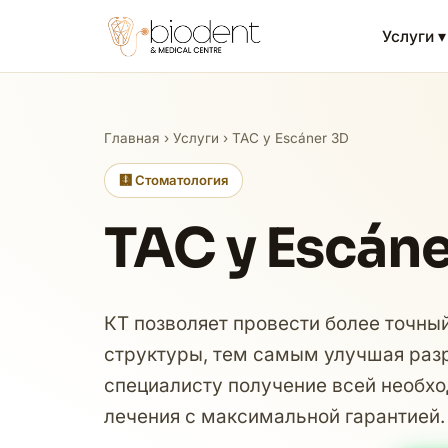
Услуги ▾
Главная
›
Услуги
› TAC y Escáner 3D
🩻 Стоматология
TAC y Escáne
КТ позволяет провести более точный
структуры, тем самым улучшая разр
специалисту получение всей необх
лечения с максимальной гарантией.