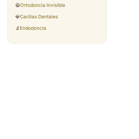
😁
Ortodoncia Invisible
💎
Carillas Dentales
🔬
Endodoncia