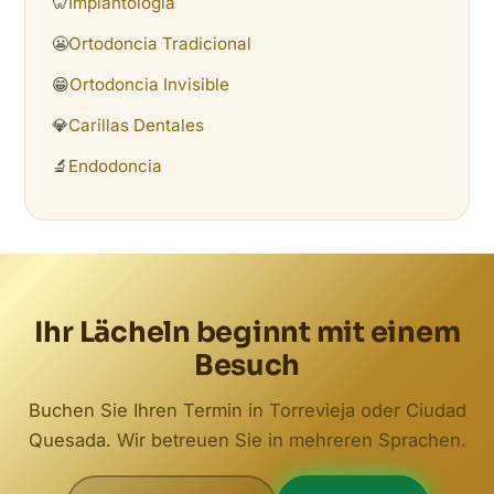
🦷
Implantología
😬
Ortodoncia Tradicional
😁
Ortodoncia Invisible
💎
Carillas Dentales
🔬
Endodoncia
Ihr Lächeln beginnt mit einem
Besuch
Buchen Sie Ihren Termin in Torrevieja oder Ciudad
Quesada. Wir betreuen Sie in mehreren Sprachen.