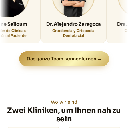
Salloum
Dr. Alejandro Zaragoza
Dra. Am
 Clínicas ·
Ortodoncia y Ortopedia
Odonto
 Paciente
Dentofacial
Das ganze Team kennenlernen →
Wo wir sind
Zwei Kliniken, um Ihnen nah zu
sein