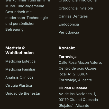
Wir kümmern uns um Ihre
Ortodoncia Tradicional
Mund- und allgemeine
Ortodoncia Invisible
Gesundheit mit
Carillas Dentales
modernster Technologie
und persönlicher
Endodoncia
Betreuung.
Periodoncia
Medizin &
Kontakt
Wohlbefinden
Torrevieja
Medicina Estética
Calle Rosa Mazón Valero,
Centro de ocio Ozone,
Medicina Familiar
local A1-2, 03184
Análisis Clínicos
Torrevieja, Alicante
Cirugía Plástica
Ciudad Quesada
Unidad de Bienestar
Av. de las Naciones, 1,
03170 Ciudad Quesada
(Rojales), Alicante