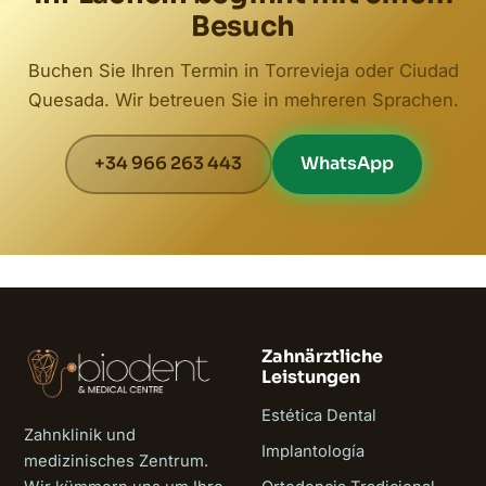
Besuch
Buchen Sie Ihren Termin in Torrevieja oder Ciudad
Quesada. Wir betreuen Sie in mehreren Sprachen.
+34 966 263 443
WhatsApp
Zahnärztliche
Leistungen
Estética Dental
Zahnklinik und
Implantología
medizinisches Zentrum.