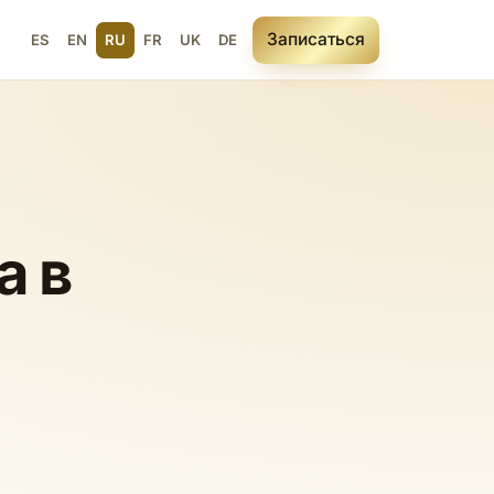
Записаться
ы
ES
EN
RU
FR
UK
DE
а в