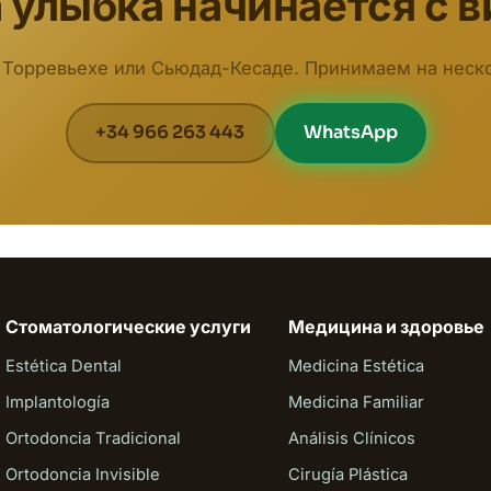
 улыбка начинается с в
 Торревьехе или Сьюдад-Кесаде. Принимаем на неско
+34 966 263 443
WhatsApp
Стоматологические услуги
Медицина и здоровье
Estética Dental
Medicina Estética
Implantología
Medicina Familiar
Ortodoncia Tradicional
Análisis Clínicos
Ortodoncia Invisible
Cirugía Plástica