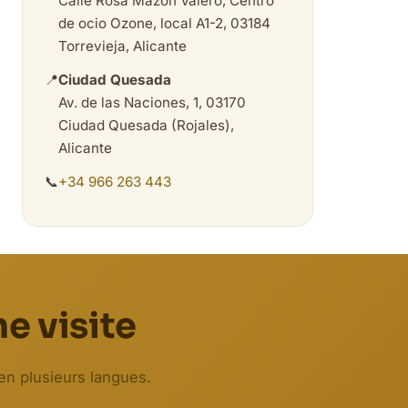
Calle Rosa Mazón Valero, Centro
de ocio Ozone, local A1-2, 03184
Torrevieja, Alicante
📍
Ciudad Quesada
Av. de las Naciones, 1, 03170
Ciudad Quesada (Rojales),
Alicante
📞
+34 966 263 443
e visite
en plusieurs langues.
Biodent