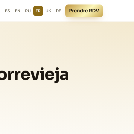
Prendre RDV
ES
EN
RU
FR
UK
DE
orrevieja