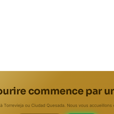
ourire commence par un
 Torrevieja ou Ciudad Quesada. Nous vous accueillons 