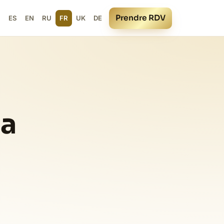
Prendre RDV
ES
EN
RU
FR
UK
DE
ja