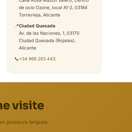
Calle Rosa Mazón Valero, Centro
de ocio Ozone, local A1-2, 03184
Torrevieja, Alicante
📍
Ciudad Quesada
Av. de las Naciones, 1, 03170
Ciudad Quesada (Rojales),
Alicante
📞
+34 966 263 443
e visite
en plusieurs langues.
Biodent