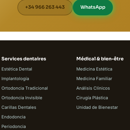
+34 966 263 443
WhatsApp
Services dentaires
Médical & bien-être
Estética Dental
Medicina Estética
Implantología
Medicina Familiar
Ortodoncia Tradicional
Análisis Clínicos
Ortodoncia Invisible
Cirugía Plástica
Carillas Dentales
Unidad de Bienestar
Endodoncia
Periodoncia