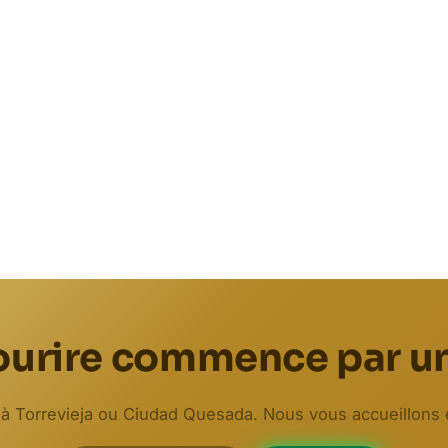
ourire commence par un
 Torrevieja ou Ciudad Quesada. Nous vous accueillons 