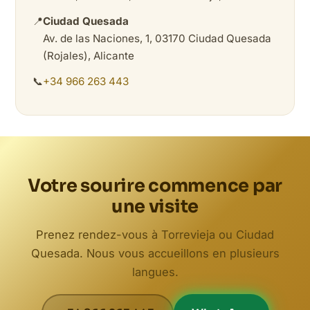
📍
Ciudad Quesada
Av. de las Naciones, 1, 03170 Ciudad Quesada
(Rojales), Alicante
📞
+34 966 263 443
Votre sourire commence par
une visite
Prenez rendez-vous à Torrevieja ou Ciudad
Quesada. Nous vous accueillons en plusieurs
langues.