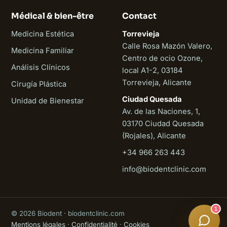
Médical & bien-être
Contact
Medicina Estética
Torrevieja
Calle Rosa Mazón Valero,
Medicina Familiar
Centro de ocio Ozone,
Análisis Clínicos
local A1-2, 03184
Torrevieja, Alicante
Cirugía Plástica
Ciudad Quesada
Unidad de Bienestar
Av. de las Naciones, 1,
03170 Ciudad Quesada
(Rojales), Alicante
+34 966 263 443
Biodent
info@biodentclinic.com
En ligne
1
© 2026 Biodent · biodentclinic.com
Mentions légales
·
Confidentialité
·
Cookies