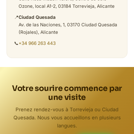
Ozone, local A1-2, 03184 Torrevieja, Alicante
📍
Ciudad Quesada
Av. de las Naciones, 1, 03170 Ciudad Quesada
(Rojales), Alicante
📞
+34 966 263 443
Votre sourire commence par
une visite
Prenez rendez-vous à Torrevieja ou Ciudad
Quesada. Nous vous accueillons en plusieurs
langues.